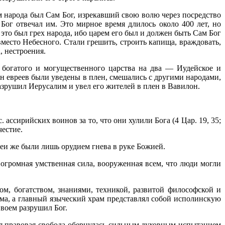
 народа был Сам Бог, изрекавший свою волю через посредство
ог отвечал им. Это мирное время дли­лось около 400 лет, но
это был грех народа, ибо царем его был и должен быть Сам Бог
вместо Небесного. Стали грешить, строить капища, враждовать,
­чались войны, вражда, нестроения.
 богатого и могу­щественного царства на два — Иудейское и
ен евреев были уведены в плен, смешались с другими народами,
азрушил Иерусалим и увел его жителей в плен в Вавилон.
ассирийских воинов за то, что они хулили Бога (4 Цар. 19, 35;
честие.
деи же были лишь орудием гнева в руке Божией.
громная умствен­ная сила, вооруженная всем, что люди могли
м, богатством, знаниями, техникой, развитой философской и
ма, а главный языческий храм представлял собой исполинскую
воем разрушил Бог.
я правовая сво­бода обернулась сильным духовным испытанием