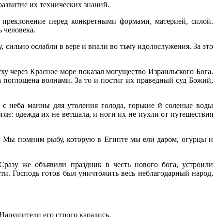
азви­тие их технических знаний.
 преклонение перед конкретными формами, материей, силой.
 человека.
 сильно ослабли в вере и впали во тьму идолослужения. За это
ху через Крас­ное море показал могущество Израильского Бога.
 поглощена волнами. За то и постиг их праведный суд Божий,
 с неба манны для утоления голода, горькие й соленые воды
тян: одежда их не ветшала, и ноги их не пухли от путешествия
ом? Мы помним рыбу, которую в Египте мы ели даром, огурцы и
разу же объявили празд­ник в честь нового бога, устроили
и. Господь готов был уничтожить весь неблагодарный на­род,
Нарушители его строго карались.