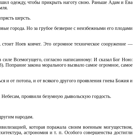
сшил одежду, чтобы прикрыть наготу свою. Раньше Адам и Ева
мля.
 прясть шерсть.
рвые города. Но за грубое безверие с неизбежными его плодами
, стоит Ноев ковчег. Это огромное техническое сооружение —
силе Всемогущего, согласно написанному: И сказал Бог Ною:
3). Попрание закона морального вызвало самое огром­ное, самое
я и от потопа, и от всякого другого проявления гнева Божия и
к Небесам, проявили безумную дьявольскую гордость.
другим народам.
цивилизацией, которая поражала своим военным могуществом,
хитектура, астрономия и т. п. Особого совершенства достигли