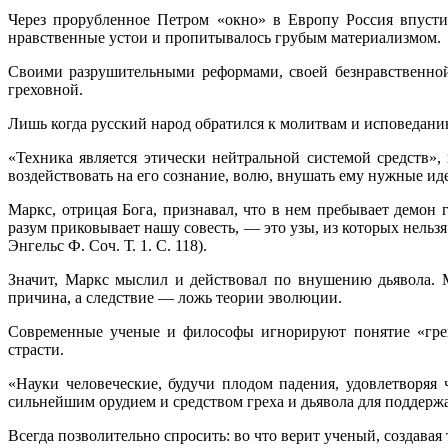
Через прорубленное Петром «окно» в Европу Россия впусти
нравственные устои и пропитыва­лось грубым материализмом.
Своими разрушительными реформами, своей безнравственной
греховной.
Лишь когда русский народ обратился к молитвам и исповеданию
«Техника является этически нейтральной системой средств»,
воздействовать на его сознание, волю, внушать ему нужные ид
Маркс, отрицая Бога, признавал, что в нем пребывает демон
разум приковывает нашу со­весть, — это узы, из которых нель
Энгельс Ф. Соч. Т. 1. С. 118).
Значит, Маркс мыслил и действовал по внушению дьявола. 
причина, а следствие — ложь теории эволю
Современные ученые и философы игнорируют понятие «грех»
страсти.
«Науки человеческие, будучи плодом падения, удовлетворяя 
сильнейшим орудием и средством греха и дьявола для поддержа
Всегда позволительно спросить: во что верит ученый, создавая