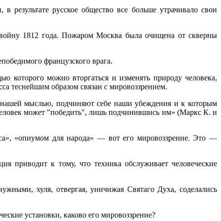
в результате русское общество все больше утрачивало свои
 войну 1812 года. Пожаром Москва была очищена от скверны
епобедимого французского врага.
щью которого можно вторгаться и изменять природу человека,
есса теснейшим образом связан с мировоззрением.
ют нашей мыслью, подчиняют себе наши убеждения и к которым
 человек может "победить", лишь подчинившись им» (Маркс К. и
са», «опиумом для народа» — вот его мировоззрение. Это —
ия приводит к тому, что техника обслуживает человеческие
нужными, хуля, отвергая, уничижая Святаго Духа, соделались
ические установки, каково его мировоззрение?