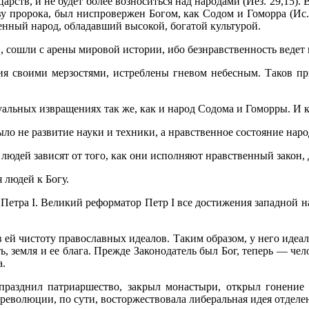
арств, и не будет более возноситься над народами (Иез. 29,15). 
лову пророка, был ниспровержен Богом, как Содом и Гоморра (Ис
енный народ, обладавший высокой, богатой культурой.
 со­шли с арены мировой истории, ибо безнравственность ведет
я своими мерзостями, истреблены гневом небесным. Таков п
альных извращениях так же, как и народ Содома и Гоморры. И к
о не развитие науки и техники, а нравственное состояние наро
 лю­дей зависят от того, как они исполняют нравственный закон,
лю­дей к Богу.
 Петра I. Великий реформатор Петр I все достижения западной н
ав ей чистоту православных идеалов. Таким образом, у него идеа
, земля и ее блага. Прежде Законодатель был Бог, теперь — че
а.
празднил патриаршество, закрыл монастыри, открыл гонение 
революции, по сути, восторжество­вала либеральная идея отделе