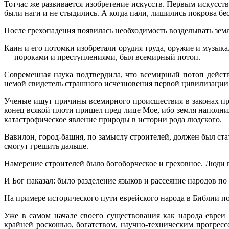
Тотчас же развивается изобретение искусств. Первым искусс
были наги и не стыдились. А когда пали, лишились покрова бес
После грехопадения появилась необходимость возделывать землю 
Каин и его потомки изобретали орудия труда, оружие и музыка
— пороками и преступле­ниями, был всемирный потоп.
Современная наука подтвердила, что всемирный потоп действ
немой свидетель страшного исчезновения первой цивилизации
Ученые ищут причины всемирного происшествия в законах пр
конец всякой плоти пришел пред лице Мое, ибо земля наполнила
катастрофическое явление природы в истории рода людского.
Вавилон, город-башня, по замыслу строителей, должен был ста
смогут грешить дальше.
Намерение строителей было богоборческое и греховное. Люди п
И Бог наказал: было разделение языков и рассеяние народов по л
На примере исторического пути еврейского народа в Библии по
Уже в самом начале своего существования как народа евреи
крайней роскошью, богатством, научно-техническим прогрессо