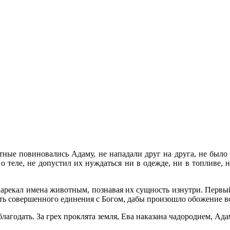
тные повиновались Адаму, не нападали друг на друга, не было
 о теле, не допустил их нуждаться ни в одежде, ни в топливе, н
нарекал имена животным, познавая их сущность изнутри. Первый
ть совершенного единения с Богом, дабы произошло обожение вс
благо­дать. За грех проклята земля, Ева наказана чадородием, А