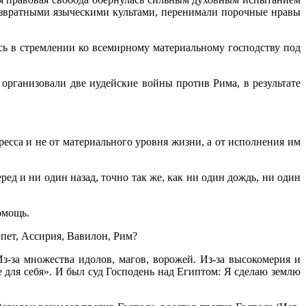
развратными языческими культами, перенима­ли порочные нравы
сь в стремлении ко всемирному материальному господству под
рганизовали две иудейские войны против Рима, в результате
ресса и не от материального уровня жизни, а от исполнения им
ед и ни один назад, точно так же, как ни один дождь, ни один
омощь.
пет, Ассирия, Вавилон, Рим?
з-за множества идолов, магов, ворожей. Из-за высокомерия и
е для себя». И был суд Господень над Египтом: Я сделаю землю