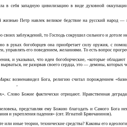
ла в себя западную цивилизацию в виде духовной оккупации, 
 жиз­нью Петр навлек великое бедствие на русский народ —
 сво­их заблуждений, то Господь сокрушил сильного и дотоле н
 но в ру­ках богоборцев она приобретает силу оружия, с помо
еи, управлять его поведением, желаниями. То есть вопрос прогр
 гения, и указывал, что идеи богоборческие, «которые облада
зя вырваться, не разорвав своего сердца, это — демоны, которых
Маркс воз­ненавидел Бога, религию считал порождением «бази
ции. ,
. Слово Божие фактически отрицают. Нравственная деградац
челове­ка, представляя ему Божию благодать и Самого Бога не
ния и укрепления падения» (свт. Игнатий Брянчанинов).
 те или иные теории, технические средства? Каковы его идеолог