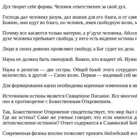
Дух творит себе формы. Человек ответственен за свой дух.
Господь дал человеку разум, дал знания для его блага, и от са
Божию, они идут во благо, но человек, имея свободную волю, м
Почему все касаются только материи, а р^духе человека, Абс
духе человека пребывает свобода, у него есть видение истины и 
Люди в своих деяниях проявляют свободу, а Бог судит их дела.
Наука не должна быть лженаукой. Важно, кто владеет ей. Ну
Наука и религия — две сестры. Общей базой этого сотруднич
величество, в другой — Свою волю. Первая — видимый сей ми
Для формирования науки необходимы коренные изменения в ми
Источником истины является Священное Писание. Все многооб
оно в противоречие с Божественным Откровением.
Так, Божественное Откровение свидетельствует, что мир был с
Где же истина? Сами же ученые говорят, что если имеются 
летоисчисление истинное? Ответ содержится в Славянской Библ
Современная физика вполне позволяет принять библейский возр