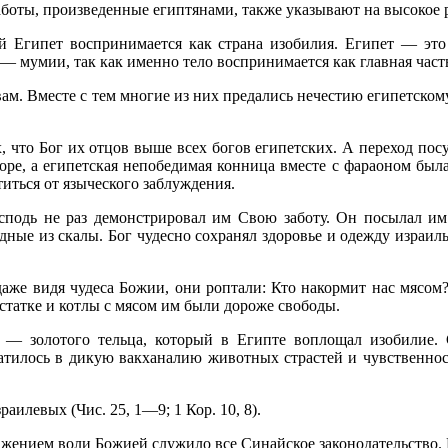
аботы, произведенные египтянами, также указывают на высокое р
ий Египет воспринимается как страна изобилия. Египет — это
 мумии, так как именно тело восприни­мается как главная часть
ам. Вместе с тем многие из них предались нечестию египетскому,
х, что Бог их отцов выше всех богов египетских. А переход посу
оре, а египетская непобедимая конница вместе с фараоном была
титься от языческого заблуждения.
осподь не раз демонстрировал им Свою заботу. Он посылал им
дные из скалы. Бог чудесно сохранял здоровье и одежду израиль
, даже видя чудеса Божии, они роптали: Кто накормит нас мяс
остатке и котлы с мясом им были доро­же свободы.
— золотого тельца, который в Египте воплощал изобилие. С
ратилось в дикую вакханалию животных страстей и чувственност
аилевых (Чис. 25, 1—9; 1 Кор. 10, 8).
жением воли Божией служило все Синайское законодательство. 