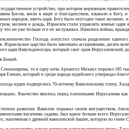
о­сударственное устройство, при котором верховным правителем
амим Богом, жили в мире и благоденствии, взывали к Богу, и Б
ых народов, иметь царя. Богу было неугодно такое желание, и 
ли гром, молния и дождь. Израилем стали управлять земные цари 
мир, потому что он уже больше его не заслуживал. На
оклон­ничество Господь попустил сначала разделение единого
в. Израильское царство было завоевано ассириянами, десять кол
кого царя Навуходоносора, который сжег храм Иерусалимский, р
ов Божий.
Сеннахирима, то в одну ночь Архангел Михаил поразил 185 тыс. 
царя Езекии, который и среди народа иудейского утверждал благо
Господа иудеи подверглись 70-летнему Вавилонскому плену. Хал
лизацию. Язычество явилось перед пленниками Иерусалима как о
степени развития. Вавилон поражал своим могуществом, блеско
наменитыми висячими садами, был вдвое больше всего Иерусали
с, напоминая о древней вавилонской башне, которую во гневе С
а, и го­сударство давало пленным народам широкие права. Така