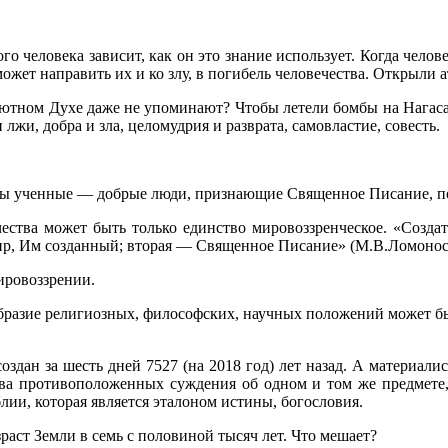
мого человека зависит, как он это знание использует. Когда челов
ожет направить их и ко злу, в погибель человечества. Открыли а
олютном Духе даже не упоминают? Чтобы летели бомбы на Нагасак
лжи, добра и зла, целомудрия и разврата, самовластие, совесть.
жны уче­нные — добрые люди, признающие Священное Писание, 
ества может быть только единство мировоззренческое. «Создат
р, Им созданный; вторая — Священ­ное Писание» (М.В.Ломонос
ро­воззрении.
разие религиозных, философских, научных положений может быт
оздан за шесть дней 7527 (на 2018 год) лет назад. А материали
два противоположенных суждения об одном и том же предмете
ии, кото­рая является эталоном истины, богословия.
аст Земли в семь с половиной тысяч лет. Что мешает?