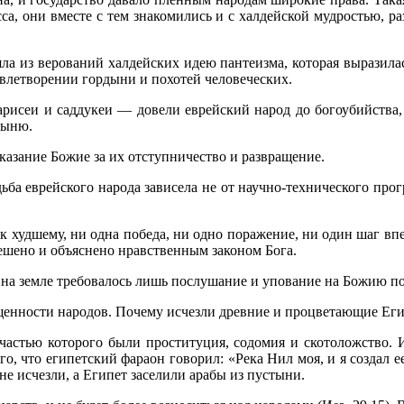
сса, они вместе с тем знакомились и с халдейской мудростью, 
яла из верований халдейских идею пантеизма, которая выразила
овлетворении гордыни и похотей человеческих.
исеи и саддукеи — довели еврейский народ до богоубийства, о
тыню.
аза­ние Божие за их отступничество и развращение.
ьба еврейского народа зависела не от научно-технического прог
 худшему, ни одна победа, ни одно поражение, ни один шаг впер
ешено и объяснено нравствен­ным законом Бога.
я на земле требовалось лишь послушание и упование на Божию п
енно­сти народов. Почему исчезли древние и процветающие Еги
частью которого были проституция, содомия и скотоложство. И
о, что египетский фараон говорил: «Река Нил моя, и я создал е
не исчезли, а Египет заселили арабы из пустыни.