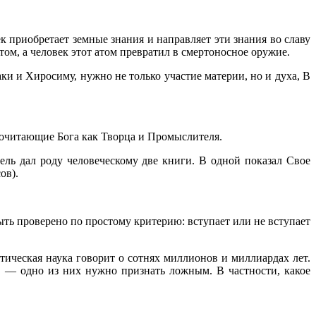
ек приоб­ретает земные знания и направляет эти знания во славу
том, а человек этот атом превратил в смертоносное оружие.
и и Хиросиму, нужно не только участие материи, но и духа, В
почитающие Бога как Творца и Промыслителя.
ель дал роду человеческому две книги. В одной показал Свое
ов).
ь проверено по простому критерию: вступает или не вступает
стическая наука говорит о сотнях миллионов и миллиардах лет.
, — одно из них нужно признать ложным. В частности, какое