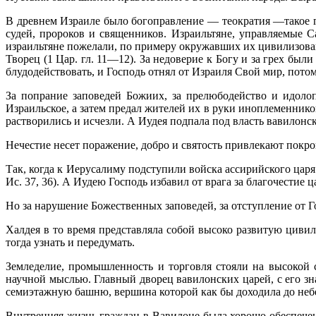
В древнем Израиле было богоправление — теократия —такое г
судей, пророков и священников. Израильтяне, управляемые С
израильтяне пожелали, по примеру окружавших их цивилизованн
Творец (1 Цар. гл. 11—12). За недоверие к Богу и за грех бы
блудодействовать, и Господь отнял от Израиля Свой 
За попрание заповедей Божиих, за прелюбодейство и идолоп
Израильское, а затем предал жителей их в руки иноплеменнико
растворились и исчезли. А Иудея подпала под власть вавилонс
Нечестие несет поражение, добро и святость привлекают покр
Так, когда к Иерусалиму подступили войска ассирийского царя 
Ис. 37, 36). А Иудею Господь избавил от врага за благочестие 
Но за нарушение Божественных заповедей, за отступление от 
Халдея в то время представляла собой высоко развитую циви
тогда узнать и передумать.
Земледелие, промышленность и торговля стояли на высокой 
научной мыслью. Главный дворец вавилонских царей, с его з
семиэтажную башню, вершина которой как бы доходила до небе
Внутренняя жизнь граждан в Вавилоне была хорошо обеспечен