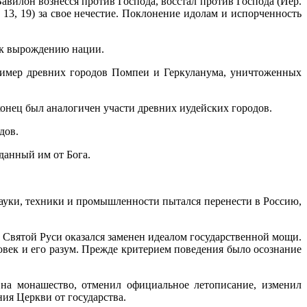
Вавилон вознесся против Господа, восстал против Господа (Иер.
. 13, 19) за свое нечестие. Поклонение идолам и испорченность
 к вырож­дению нации.
ример древних городов Помпеи и Геркуланума, уничтоженных
онец был анало­гичен участи древних иудейских городов.
дов.
 данный им от Бога.
ауки, техники и про­мышленности пытался перенести в Россию,
л Святой Руси оказался заменен идеалом государственной мощи.
ловек и его разум. Прежде критерием поведения было осознание
на монашество, от­менил официальное летописание, изменил
ния Церкви от государства.