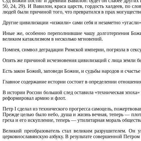
Суд Божий постиг и древний Вавилон: будет он слабее других ц
50, 24, 29). И Вавилон, краса царств, гордость халдеев, по с
людей были причиной того, что превратился в прах могуществ
Другие цивилизации «изжили» сами себя и незаметно «угасли»,
Иные же, особенно переполнившие чашу долготерпения Божи
великим катаклизмом в несколько мгновений.
Помпея, символ деградации Римской империи, погрязла в сексу
Опять же причиной исчезновения цивилизаций с лица земли был
Есть закон Божий, заповеди Божии, и судьбы народов и счастье
Главное содержание истории состоит в определении отношения 
В истории России большой след оставила «техническая эпоха»
реформировал армию и флот.
Петр I сделал из технического прогресса самоцель, пожертвов
Прежде целью было небо, душа и жизнь вечная, теперь — плоть
греха и его искупление, теперь — утилитарная мораль обществ
Великий преобразователь стал великим разрушителем. Он у
церковнославянскую азбуку. В результате совершенной Петром 