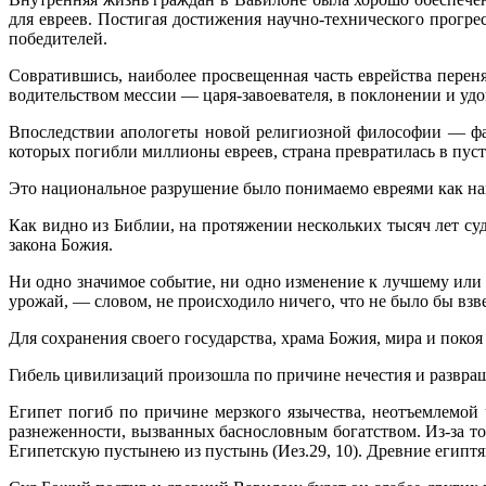
для евреев. Постигая достижения научно-технического прогре
победителей.
Совратившись, наиболее просвещенная часть еврейства перен
водительством мессии — царя-завоевателя, в поклонении и уд
Впоследствии апологеты новой религиозной философии — фар
которых погибли миллионы евреев, страна превратилась в пус
Это национальное разрушение было понимаемо евреями как нак
Как видно из Библии, на протяжении нескольких тысяч лет суд
закона Божия.
Ни одно значимое событие, ни одно изменение к лучшему или к
урожай, — словом, не происходило ничего, что не было бы взв
Для сохранения своего государства, храма Божия, мира и поко
Гибель цивилизаций произошла по причине нечестия и развращ
Египет погиб по причине мерзкого язычества, неотъемлемой 
разнеженности, вызванных баснословным богатством. Из-за тог
Египетскую пустынею из пустынь (Иез.29, 10). Древние египтя