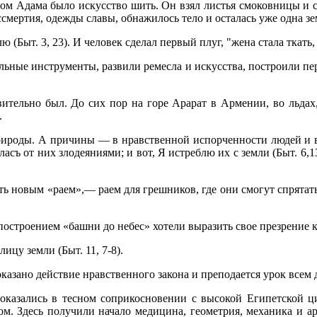
твом Адама было искусство шить. Он взял листья смоковницы и 
смертия, одежды славы, обнажилось тело и осталась уже одна зе
(Быт. 3, 23). И человек сделал первый плуг, "жена стала ткать,
льные инструменты, развили ремесла и искусства, построили пе
ительно был. До сих пор на горе Арарат в Армении, во льдах
.
ироды. А причины — в нравственной испорченности людей и в 
съ от них злодеяниями; и вот, Я истреблю их с земли (Быт. 6,1
ть новым «раем»,— раем для грешников, где они смогут спрятатьс
о­строением «башни до небес» хотели выразить свое презрение 
ицу земли (Быт. 11, 7-8).
казано действие нравственного закона и преподается урок всем 
 оказались в тесном соприкосновении с высокой Египетской 
м. Здесь получили начало медицина, гео­метрия, механика и ар