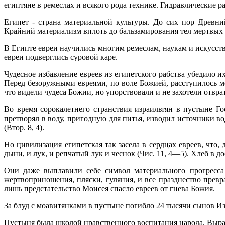
египтяне в ремеслах и всякого рода технике. Гидравлические р
Египет - страна материальной культуры. До сих пор Древн
Крайний материализм вплоть до бальзамирования тел мертвых —
В Египте евреи научились многим ремеслам, наукам и искусств
евреи подверглись суровой каре.
Чудесное избавление евреев из египетского рабства убедило и
Перед безоружными евреями, по воле Божией, расступилось м
что видели чудеса Божии, но упорствовали и не захотели отвра
Во время сорокалетнего странствия израильтян в пустыне Г
претворял в воду, пригодную для питья, изводил источники во
(Втор. 8, 4).
Но цивилизация египетская так засела в сердцах евреев, что
дыни, и лук, и репчатый лук и чеснок (Чис. 11, 4—5). Хлеб в д
Они даже выплавили себе символ материального прогресса 
жертвоприношения, пляски, гуляния, и все празднество прев
лишь предстательство Моисея спасло евреев от гнева Божия.
За блуд с моавитянками в пустыне погибло 24 тысячи сынов Изр
Пустыня была школой нравственного воспитания народа. Выра