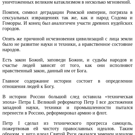
уничтоженных великим катаклизмом в несколько мгновений.
Помпея, символ деградации Римской империи, погрязла в
сексуальных извращениях так же, как и народ Содома и
Гоморры. И конец был анало­гичен участи древних иудейских
городов.
Опять же причиной исчезновения цивилизаций с лица земли
было не развитие науки и техники, а нравственное состояние
народов.
Есть закон Божий, заповеди Божии, и судьбы народов и
счастье лю­дей зависят от того, как они исполняют
нравственный закон, данный им от Бога.
Главное содержание истории состоит в определении
отношения лю­дей к Богу.
В истории России большой след оставила «техническая
эпоха» Петра I. Великий реформатор Петр I все достижения
западной науки, техники и про­мышленности пытался
перенести в Россию, реформировал армию и флот.
Петр I сделал из технического прогресса самоцель,
пожертвовав ей чистоту православных идеалов. Таким
образом, у него идеал Святой Руси оказался заменен идеалом