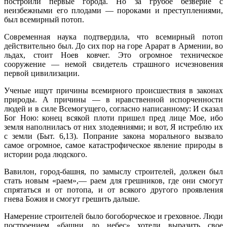
построили первые города. Но за грубое безверие с
неизбежными его плодами — пороками и преступле­ниями,
был всемирный потоп.
Современная наука подтвердила, что всемирный потоп
действительно был. До сих пор на горе Арарат в Армении, во
льдах, стоит Ноев ковчег. Это огромное техническое
сооружение — немой свидетель страшного исчезновения
первой цивилизации.
Ученые ищут причины всемирного происшествия в законах
природы. А причины — в нравственной испорченности
людей и в силе Всемогущего, согласно написанному: И сказал
Бог Ною: конец всякой плоти пришел пред лице Мое, ибо
земля наполниласъ от них злодеяниями; и вот, Я истреблю их
с земли (Быт. 6,13). Попрание закона морального вызвало
самое огром­ное, самое катастрофическое явление природы в
истории рода людского.
Вавилон, город-башня, по замыслу строителей, должен был
стать новым «раем»,— раем для грешников, где они смогут
спрятаться и от потопа, и от всякого другого проявления
гнева Божия и смогут грешить дальше.
Намерение строителей было богоборческое и греховное. Люди
по­строением «башни до небес» хотели выразить свое