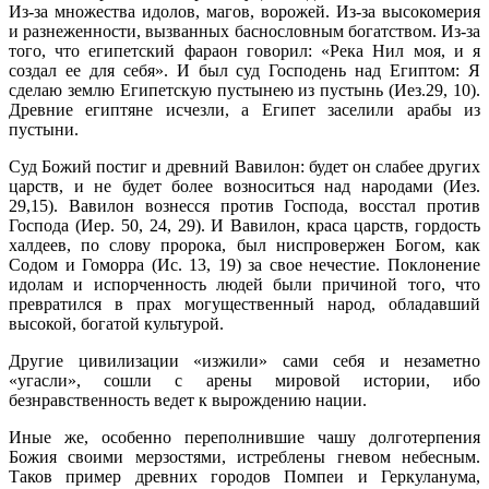
Из-за множества идолов, магов, ворожей. Из-за высокомерия
и разнеженности, вызванных баснословным богатством. Из-за
того, что египетский фараон говорил: «Река Нил моя, и я
создал ее для себя». И был суд Господень над Египтом: Я
сделаю землю Египетскую пустынею из пустынь (Иез.29, 10).
Древние египтяне исчезли, а Египет заселили арабы из
пустыни.
Суд Божий постиг и древний Вавилон: будет он слабее других
царств, и не будет более возноситься над народами (Иез.
29,15). Вавилон вознесся против Господа, восстал против
Господа (Иер. 50, 24, 29). И Вавилон, краса царств, гордость
халдеев, по слову пророка, был ниспровержен Богом, как
Содом и Гоморра (Ис. 13, 19) за свое нечестие. Поклонение
идолам и испорченность людей были причиной того, что
превратился в прах могущественный народ, обладавший
высокой, богатой культурой.
Другие цивилизации «изжили» сами себя и незаметно
«угасли», со­шли с арены мировой истории, ибо
безнравственность ведет к вырож­дению нации.
Иные же, особенно переполнившие чашу долготерпения
Божия своими мерзостями, истреблены гневом небесным.
Таков пример древних городов Помпеи и Геркуланума,