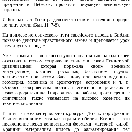
презрение к Небесам, проявили безумную дьявольскую
гордость.
И Бог наказал: было разделение языков и рассеяние народов
по лицу земли (Быт. 11, 7-8).
На примере исторического пути еврейского народа в Библии
показано действие нравственного закона и преподается урок
всем другим народам.
Уже в самом начале своего существования как народа евреи
оказались в тесном соприкосновении с высокой Египетской
цивилизацией, которая поражала своим военным
могуществом, крайней роскошью, богатством, научно-
техническим прогрессом. Здесь получили начало медицина,
гео­метрия, механика и архитектура, астрономия и т. п.
Особого совершенства достигли египтяне в ремеслах и
всякого рода технике. Гидравлические работы, произведенные
египтянами, также указывают на высокое разви­тие их
технических знаний.
Египет - страна материальной культуры. До сих пор Древний
Египет воспринимается как страна изобилия. Египет — это
преклонение перед конкретными формами, материей, силой.
Крайний материализм вплоть до бальзамирования тел