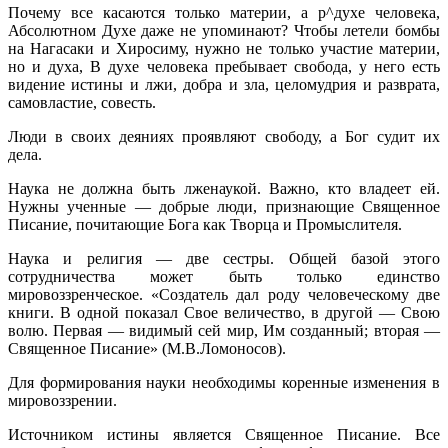
Почему все касаются только материи, а р^духе человека,
Абсолютном Духе даже не упоминают? Чтобы летели бомбы
на Нагасаки и Хиросиму, нужно не только участие материи,
но и духа, В духе человека пребывает свобода, у него есть
видение истины и лжи, добра и зла, целомудрия и разврата,
самовластие, совесть.
Люди в своих деяниях проявляют свободу, а Бог судит их
дела.
Наука не должна быть лженаукой. Важно, кто владеет ей.
Нужны уче­нные — добрые люди, признающие Священное
Писание, почитающие Бога как Творца и Промыслителя.
Наука и религия — две сестры. Общей базой этого
сотрудничества может быть только единство
мировоззренческое. «Создатель дал роду человеческому две
книги. В одной показал Свое величество, в другой — Свою
волю. Первая — видимый сей мир, Им созданный; вторая —
Священ­ное Писание» (М.В.Ломоносов).
Для формирования науки необходимы коренные изменения в
миро­воззрении.
Источником истины является Священное Писание. Все