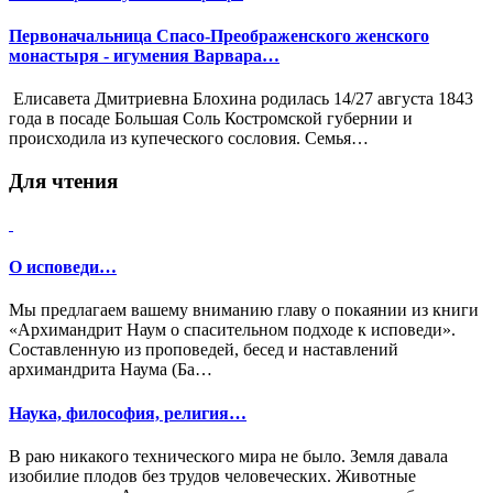
Первоначальница Спасо-Преображенского женского
монастыря - игумения Варвара…
Елиcавета Дмитриевна Блохина родилась 14/27 августа 1843
года в посаде Большая Соль Костромской губернии и
происходила из купеческого сословия. Семья…
Для чтения
О исповеди…
Мы предлагаем вашему вниманию главу о покаянии из книги
«Архимандрит Наум о спасительном подходе к исповеди».
Составленную из проповедей, бесед и наставлений
архимандрита Наума (Ба…
Наука, философия, религия…
В раю никакого технического мира не было. Земля давала
изобилие плодов без трудов человеческих. Животные