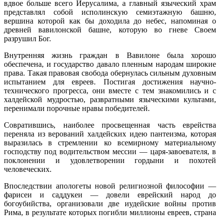
вдвое больше всего Иерусалима, а главный языческий храм
представлял собой исполинскую семиэтажную башню,
вершина которой как бы доходила до небес, напоминая о
древней вавилонской башне, которую во гневе Своем
разрушил Бог.
Внутренняя жизнь граждан в Вавилоне была хорошо
обеспечена, и го­сударство давало пленным народам широкие
права. Такая правовая сво­бода обернулась сильным духовным
испытанием для евреев. Постигая достижения научно-
технического прогресса, они вместе с тем знакомились и с
халдейской мудростью, развратными языческими культами,
перенима­ли порочные нравы победителей.
Совратившись, наиболее просвещенная часть еврейства
переняла из верований халдейских идею пантеизма, которая
выразилась в стремлении ко всемирному материальному
господству под водительством мессии — царя-завоевателя, в
поклонении и удовлетворении гордыни и похотей
человеческих.
Впоследствии апологеты новой религиозной философии —
фарисеи и саддукеи — довели еврейский народ до
богоубийства, организовали две иудейские войны против
Рима, в результате которых погибли миллионы евреев, страна