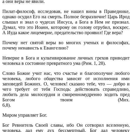
а они веры не явили.
Пилат-философ, исследовав, не нашел вины в Праведнике,
однако осудил Его на смерть. Полное безразличие! Царь Ирод
слышал и знал о чудесах Иисуса, а Бога в Нем не признал.
Думал, что это Иоанн, кото­рому он голову отрубил, воскрес.
А Иуда какое лицемерие, предатель­ство проявил! Где вера?
Почему нет святой веры во многих ученых и философах,
почему не­нависть к Евангелию?
Неверие в Бога и культивирование личных грехов приводит
человека в состояние превратного ума (Рим. 1, 28).
Слово Божие учит нас, что счастье и благополучие любого
человека, любого общества зависят от исполнения ими
заповедей Божиих. О, человек! сказано тебе, что — добро и
чего требует от тебя Господь: действовать справедливо,
любить дела милосердия и смиренномудренно ходить пред
Богом твоим (Мих.
6,8).
Миром управляет Бог.
Бог Ревнитель Своей славы, ибо Он сотворил вселенную,
человека, дал ему дух бессмертный. Бог дал человеку