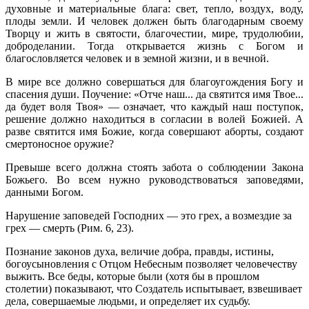
духовные и материальные блага: свет, тепло, воздух, воду,
плоды земли. И человек должен быть благодарным своему
Творцу и жить в святости, благочестии, мире, трудо­любии,
доброделании. Тогда открывается жизнь с Богом и
благословляется человек и в земной жизни, и в вечной.
В мире все должно совершаться для благоугождения Богу и
спасе­ния души. Поучение: «Отче наш... да святится имя Твое...
да будет воля Твоя» — означает, что каждый наш поступок,
решение должно находить­ся в согласии в волей Божией. А
разве святится имя Божие, когда совер­шают аборты, создают
смертоносное оружие?
Превыше всего должна стоять забота о соблюдении Закона
Божьего. Во всем нужно руководствоваться заповедями,
данными Богом.
Нарушение заповедей Господних — это грех, а возмездие за
грех — смерть (Рим. 6, 23).
Познание законов духа, величие добра, правды, истины,
богоусыновления с Отцом Небесным позволяет человечеству
выжить. Все беды, кото­рые были (хотя бы в прошлом
столетии) показывают, что Создатель испы­тывает, взвешивает
дела, совершаемые людьми, и определяет их судьбу.