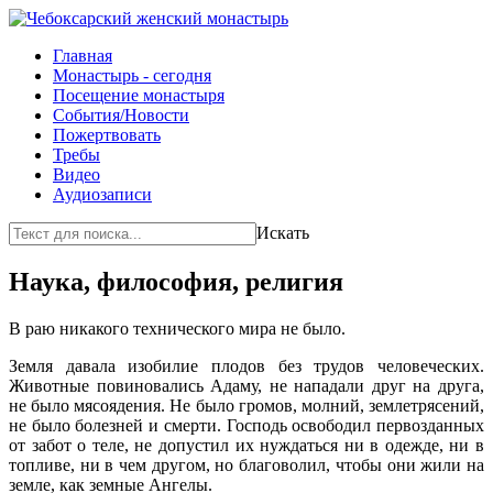
Главная
Монастырь - сегодня
Посещение монастыря
События/Новости
Пожертвовать
Требы
Видео
Аудиозаписи
Искать
Наука, философия, религия
В раю никакого технического мира не было.
Земля давала изобилие плодов без трудов человеческих.
Животные повиновались Адаму, не нападали друг на друга,
не было мясоядения. Не было громов, молний, землетрясений,
не было болезней и смерти. Гос­подь освободил первозданных
от забот о теле, не допустил их нуждаться ни в одежде, ни в
топливе, ни в чем другом, но благоволил, чтобы они жи­ли на
земле, как земные Ангелы.