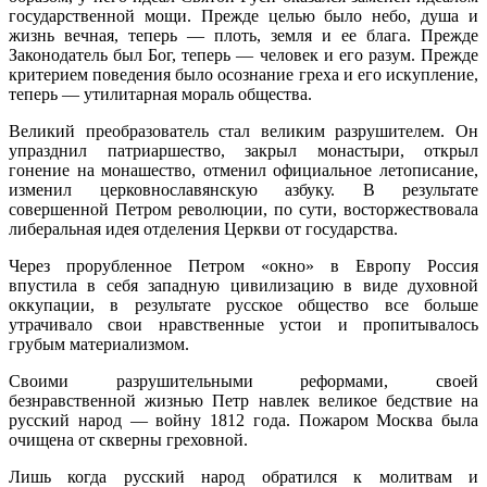
государственной мощи. Прежде целью было небо, душа и
жизнь вечная, теперь — плоть, земля и ее блага. Прежде
Законодатель был Бог, теперь — человек и его разум. Прежде
критерием поведения было осознание греха и его искупление,
теперь — утилитарная мораль общества.
Великий преобразователь стал великим разрушителем. Он
упразднил патриаршество, закрыл монастыри, открыл
гонение на монашество, от­менил официальное летописание,
изменил церковнославянскую азбуку. В результате
совершенной Петром революции, по сути, восторжество­вала
либеральная идея отделения Церкви от государства.
Через прорубленное Петром «окно» в Европу Россия
впустила в себя западную цивилизацию в виде духовной
оккупации, в результате русское общество все больше
утрачивало свои нравственные устои и пропитыва­лось
грубым материализмом.
Своими разрушительными реформами, своей
безнравственной жиз­нью Петр навлек великое бедствие на
русский народ — войну 1812 года. Пожаром Москва была
очищена от скверны греховной.
Лишь когда русский народ обратился к молитвам и