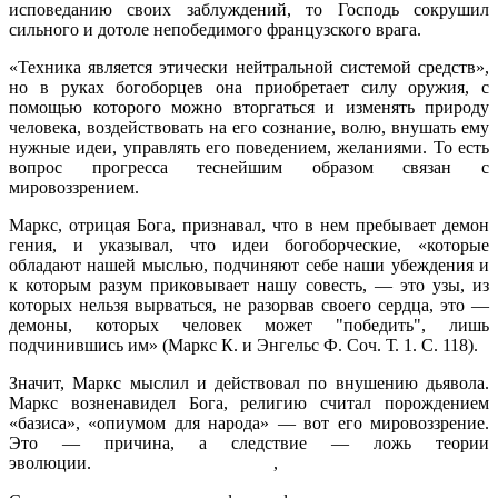
исповеданию сво­их заблуждений, то Господь сокрушил
сильного и дотоле непобедимого французского врага.
«Техника является этически нейтральной системой средств»,
но в ру­ках богоборцев она приобретает силу оружия, с
помощью которого можно вторгаться и изменять природу
человека, воздействовать на его сознание, волю, внушать ему
нужные идеи, управлять его поведением, желаниями. То есть
вопрос прогресса теснейшим образом связан с
мировоззрением.
Маркс, отрицая Бога, признавал, что в нем пребывает демон
гения, и указывал, что идеи богоборческие, «которые
обладают нашей мыслью, подчиняют себе наши убеждения и
к которым разум приковывает нашу со­весть, — это узы, из
которых нельзя вырваться, не разорвав своего сердца, это —
демоны, которых человек может "победить", лишь
подчинившись им» (Маркс К. и Энгельс Ф. Соч. Т. 1. С. 118).
Значит, Маркс мыслил и действовал по внушению дьявола.
Маркс воз­ненавидел Бога, религию считал порождением
«базиса», «опиумом для народа» — вот его мировоззрение.
Это — причина, а следствие — ложь теории
эволюции. ,