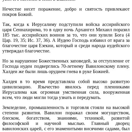
Нечестие несет поражение, добро и святость привлекают
покров Божий.
Так, когда к Иерусалиму подступили войска ассирийского
царя Сеннахирима, то в одну ночь Архангел Михаил поразил
185 тыс. ассирийских воинов за то, что они хулили Бога (4
Цар. 19, 35; Ис. 37, 36). А Иудею Господь избавил от врага за
благочестие царя Езекии, который и среди народа иудейского
утверждал благочестие.
Но за нарушение Божественных заповедей, за отступление от
Господа иудеи подверглись 70-летнему Вавилонскому плену.
Халдеи же были лишь орудием гнева в руке Божией.
Халдея в то время представляла собой высоко развитую
цивилизацию. Язычество явилось перед пленниками
Иерусалима как огромная умствен­ная сила, вооруженная
всем, что люди могли тогда узнать и передумать.
Земледелие, промышленность и торговля стояли на высокой
степени развития. Вавилон поражал своим могуществом,
блеском, богатством, знаниями, техникой, развитой
философской и научной мыслью. Главный дворец
вавилонских царей, с его знаменитыми висячими садами, был