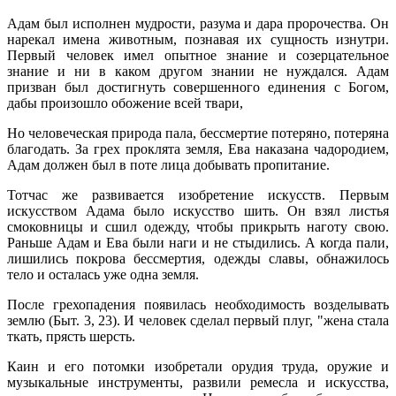
Адам был исполнен мудрости, разума и дара пророчества. Он
нарекал имена животным, познавая их сущность изнутри.
Первый человек имел опытное знание и созерцательное
знание и ни в каком другом знании не нуждался. Адам
призван был достигнуть совершенного единения с Богом,
дабы произошло обожение всей твари,
Но человеческая природа пала, бессмертие потеряно, потеряна
благо­дать. За грех проклята земля, Ева наказана чадородием,
Адам должен был в поте лица добывать пропитание.
Тотчас же развивается изобретение искусств. Первым
искусством Адама было искусство шить. Он взял листья
смоковницы и сшил одежду, чтобы прикрыть наготу свою.
Раньше Адам и Ева были наги и не стыдились. А когда пали,
лишились покрова бессмертия, одежды славы, обнажилось
тело и осталась уже одна земля.
После грехопадения появилась необходимость возделывать
землю (Быт. 3, 23). И человек сделал первый плуг, "жена стала
ткать, прясть шерсть.
Каин и его потомки изобретали орудия труда, оружие и
музыкальные инструменты, развили ремесла и искусства,