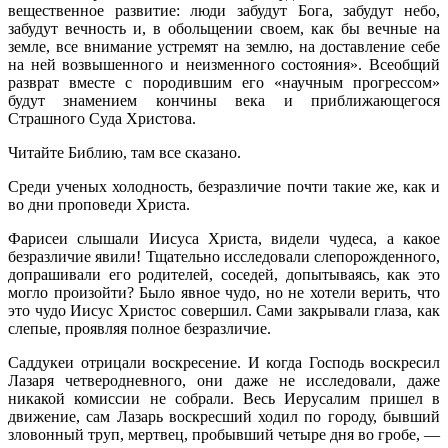
вещественное развитие: люди забудут Бога, забудут небо,
забудут вечность и, в обольщении своем, как бы вечные на
земле, все внимание устремят на землю, на доставление себе
на ней возвышенного и неизменного состояния». Всеобщий
разврат вместе с породившим его «научным прогрессом»
будут знамением кончины века и приближающегося
Страшного Суда Христова.
Читайте Библию, там все сказано.
Среди ученых холодность, безразличие почти такие же, как и
во дни проповеди Христа.
Фарисеи слышали Иисуса Христа, видели чудеса, а какое
безразли­чие явили! Тщательно исследовали слепорожденного,
допрашивали его родителей, соседей, допытываясь, как это
могло произойти? Было явное чудо, но не хотели верить, что
это чудо Иисус Христос совершил. Сами закрывали глаза, как
слепые, проявляя полное безразличие.
Саддукеи отрицали воскресение. И когда Господь воскресил
Лазаря четверодневного, они даже не исследовали, даже
никакой комиссии не собрали. Весь Иерусалим пришел в
движение, сам Лазарь воскресший ходил по городу, бывший
зловонный труп, мертвец, пробывший четыре дня во гробе, —