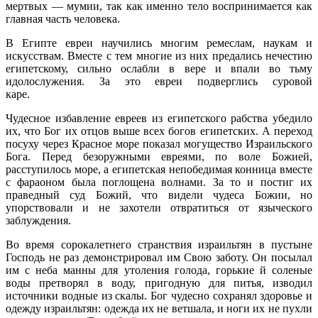
мертвых — мумии, так как именно тело восприни­мается как
главная часть человека.
В Египте евреи научились многим ремеслам, наукам и
искусствам. Вместе с тем многие из них предались нечестию
египетскому, сильно ослабли в вере и впали во тьму
идолослужения. За это евреи подверглись суровой
каре.
Чудесное избавление евреев из египетского рабства убедило
их, что Бог их отцов выше всех богов египетских. А переход
посуху через Крас­ное море показал могущество Израильского
Бога. Перед безоружными евреями, по воле Божией,
расступилось море, а египетская непобедимая конница вместе
с фараоном была поглощена волнами. За то и постиг их
праведный суд Божий, что видели чудеса Божии, но
упорствовали и не захотели отвратиться от языческого
заблуждения.
Во время сорокалетнего странствия израильтян в пустыне
Господь не раз демонстрировал им Свою заботу. Он посылал
им с неба манны для утоления голода, горькие й соленые
воды претворял в воду, пригодную для питья, изводил
источники водные из скалы. Бог чудесно сохранял здоровье и
одежду израильтян: одежда их не ветшала, и ноги их не пухли