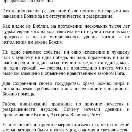
превратилась в пустыню.
Это национальное разрушение было понимаемо евреями как
наказа­ние Божие за их отступничество и развращение.
Как видно из Библии, на протяжении нескольких тысяч лет
судьба еврейского народа зависела не от научно-технического
прогресса и не от материального уровня жизни, а от
исполнения им закона Божия.
Ни одно значимое событие, ни одно изменение к лучшему
или к худшему, ни одна победа, ни одно поражение, ни один
шаг вперед и ни один назад, точно так же, как ни один дождь,
ни один урожай, — словом, не происходило ничего, что не
было бы взвешено и объяснено нравствен­ным законом Бога.
Для сохранения своего государства, храма Божия, мира и
покоя на земле требовалось лишь послушание и упование на
Божию помощь.
Гибель цивилизаций произошла по причине нечестия и
развращенно­сти народов. Почему исчезли древние и
процветающие Египет, Ассирия, Вавилон, Рим?
Египет погиб по причине мерзкого язычества, неотъемлемой
частью которого были проституция, содомия и скотоложство.