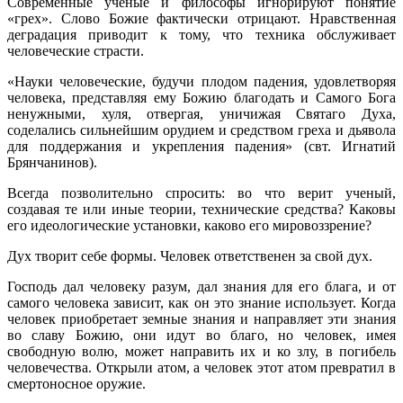
Современные ученые и философы игнорируют понятие
«грех». Слово Божие фактически отрицают. Нравственная
деградация приводит к тому, что техника обслуживает
человеческие страсти.
«Науки человеческие, будучи плодом падения, удовлетворяя
челове­ка, представляя ему Божию благодать и Самого Бога
ненужными, хуля, отвергая, уничижая Святаго Духа,
соделались сильнейшим орудием и средством греха и дьявола
для поддержания и укрепления падения» (свт. Игнатий
Брянчанинов).
Всегда позволительно спросить: во что верит ученый,
создавая те или иные теории, технические средства? Каковы
его идеологические установки, каково его мировоззрение?
Дух творит себе формы. Человек ответственен за свой дух.
Господь дал человеку разум, дал знания для его блага, и от
самого человека зависит, как он это знание использует. Когда
человек приоб­ретает земные знания и направляет эти знания
во славу Божию, они идут во благо, но человек, имея
свободную волю, может направить их и ко злу, в погибель
человечества. Открыли атом, а человек этот атом превратил в
смертоносное оружие.