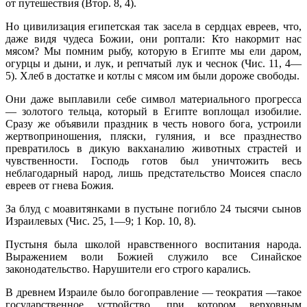
от путешествия (Втор. 8, 4).
Но цивилизация египетская так засела в сердцах евреев, что,
даже видя чудеса Божии, они роптали: Кто накормит нас
мясом? Мы помним рыбу, которую в Египте мы ели даром,
огурцы и дыни, и лук, и репчатый лук и чеснок (Чис. 11, 4—
5). Хлеб в достатке и котлы с мясом им были доро­же свободы.
Они даже выплавили себе символ материального прогресса
— золотого тельца, который в Египте воплощал изобилие.
Сразу же объявили празд­ник в честь нового бога, устроили
жертвоприношения, пляски, гуляния, и все празднество
превратилось в дикую вакханалию животных страстей и
чувственности. Господь готов был уничтожить весь
неблагодарный на­род, лишь предстательство Моисея спасло
евреев от гнева Божия.
За блуд с моавитянками в пустыне погибло 24 тысячи сынов
Израилевых (Чис. 25, 1—9; 1 Кор. 10, 8).
Пустыня была школой нравственного воспитания народа.
Выражением воли Божией служило все Синайское
законодательство. Нарушители его строго карались.
В древнем Израиле было богоправление — теократия —такое
го­сударственное устройство, при котором верховным