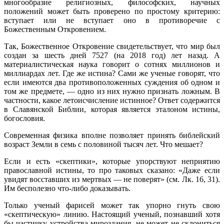
многообразие религиозных, философских, научных
положений может быть проверено по простому критерию:
вступает или не вступает оно в противоречие с
Божественным Откровением.
Так, Божественное Откровение свидетельствует, что мир был
создан за шесть дней 7527 (на 2018 год) лет назад. А
материалистическая наука говорит о сотнях миллионов и
миллиардах лет. Где же истина? Сами же ученые говорят, что
если имеются два противоположенных суждения об одном и
том же предмете, — одно из них нужно признать ложным. В
частности, какое летоисчисление истинное? Ответ содержится
в Славянской Библии, кото­рая является эталоном истины,
богословия.
Современная физика вполне позволяет принять библейский
возраст Земли в семь с половиной тысяч лет. Что мешает?
Если и есть «скептики», которые упорствуют неприятию
православной истины, то про таковых сказано: «Даже если
увидят восставших из мерт­вых — не поверят» (см. Лк. 16, 31).
Им бесполезно что-либо доказывать.
Только ученый фарисей может так упорно гнуть свою
«скептическую» линию. Настоящий ученый, познавший хотя
бы частичку устройства ми­роздания, не может не склониться