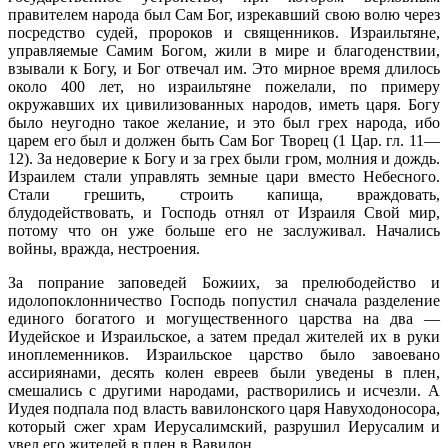
правителем народа был Сам Бог, изрекавший свою волю через
посредство судей, пророков и священников. Израильтяне,
управляемые Самим Богом, жили в мире и благоденствии,
взывали к Богу, и Бог отвечал им. Это мирное время дли­лось
около 400 лет, но израильтяне пожелали, по примеру
окружавших их цивилизованных народов, иметь царя. Богу
было неугодно такое желание, и это был грех народа, ибо
царем его был и должен быть Сам Бог Творец (1 Цар. гл. 11—
12). За недоверие к Богу и за грех были гром, молния и дождь.
Израилем стали управлять земные цари вместо Небесного.
Стали грешить, строить капища, враждовать,
блудодействовать, и Господь отнял от Израиля Свой мир,
потому что он уже больше его не заслуживал. На­чались
войны, вражда, нестроения.
За попрание заповедей Божиих, за прелюбодейство и
идолопоклон­ничество Господь попустил сначала разделение
единого богатого и могу­щественного царства на два —
Иудейское и Израильское, а затем предал жителей их в руки
иноплеменников. Израильское царство было завоевано
ассириянами, десять колен евреев были уведены в плен,
смешались с другими народами, растворились и исчезли. А
Иудея подпала под власть вавилонского царя Навуходоносора,
который сжег храм Иерусалимский, разрушил Иерусалим и
увел его жителей в плен в Вавилон.