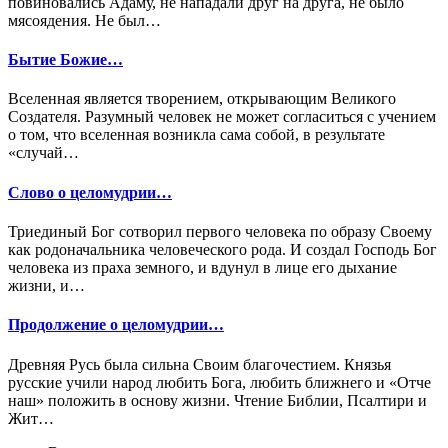
повиновались Адаму, не нападали друг на друга, не было
мясоядения. Не был…
Бытие Божие…
Вселенная является творением, открывающим Великого
Создателя. Разумный человек не может согласиться с учением
о том, что вселенная возникла сама собой, в результате
«случай…
Слово о целомудрии…
Триединый Бог сотворил первого человека по образу Своему
как родоначальника человеческого рода. И создал Господь Бог
человека из праха земного, и вдунул в лице его дыхание
жизни, и…
Продолжение о целомудрии…
Древняя Русь была сильна Своим благочестием. Князья
русские учили народ любить Бога, любить ближнего и «Отче
наш» положить в основу жизни. Чтение Библии, Псалтири и
Жит…