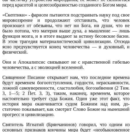
перед красотой и целесообразностью созданного Богом мира.
«Скептики» - фарисеи пытаются подстраивать науку под свое
миро­воззрение и продолжают отстаивать, что человек
произошел от обезьяны, что нет ни Бога, ни души, что не
было потопа, что материя выше духа, а мышление — лишь
функция мозга, и в итоге выдают за истину бесовские басни.
В этом трагедия материалистической цивилизации. Отсюда
ясно предчувствуется конец человечества — и духовный, и
физический.
Они и Апокалипсис связывают не с нравственной гибелью
человече­ства, а с эволюцией вселенной.
Священное Писание открывает нам, что последние времена
будут временем богоотступления, гордости, нераскаянности,
ложной самоуве­ренности, сластолюбия, богозабвения (2 Тим.
3, 1—5; 2 Пет. 3, 3), таким, наконец, временем, которое
настоятельно требует суда Божия. Один уже этот факт, что
история мира оканчивается судом Божиим над ним, до­
статочно показывает, как смотрит Слово Божие на нынешний
прогресс и цивилизацию.
Святитель Игнатий (Брянчанинов) говорил, что одним из
основных признаков кончины мира будет «необыкновенное