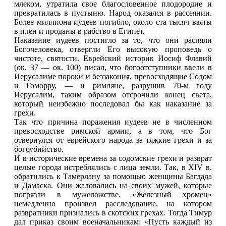
млеком, утратила свое благословенное плодородие и
превратилась в пустыню. Народ оказался в рассеянии.
Более миллиона иудеев погибло, около ста тысяч взяты
в плен и проданы в рабство в Египет.
Наказание иудеев постигло за то, что они распяли
Богочеловека, отвергли Его высокую проповедь о
чистоте, святости. Еврейский историк Иосиф Флавий
(ок. 37 — ок. 100) писал, что богоотступники ввели в
Иерусалиме пороки и беззакония, превосходящие Содом
и Гоморру, — и римляне, разрушив 70-м году
Иерусалим, таким образом отсрочили конец света,
который неизбежно последовал бы как наказание за
грехи.
Так что причина поражения иудеев не в численном
превосходстве римской армии, а в том, что Бог
отвернулся от еврейского народа за тяжкие грехи и за
богоубийство.
И в исторические времена за содомские грехи и разврат
целые города истреблялись с лица земли. Так, в XIV в.
обратились к Тамерлану за помощью женщины Багдада
и Дамаска. Они жаловались на своих мужей, которые
погрязли в мужеложстве. «Железный хромец»
немедленно произвел расследование, на котором
развратники признались в скотских грехах. Тогда Тимур
дал приказ своим военачальникам: «Пусть каждый из