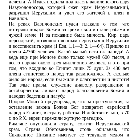
исчезли. А Иудея подпала под власть вавилонского царя
Навуходоносора, который сжег храм Иерусалимский,
разрушил Иерусалим и увел его жителей в плен в
Вавилон.
На реках Вавилонских иудеи плакали о том, что
потеряли покров Божий за грехи свои и стали рабами в
чужой земле. И за покаяние была милость. Кир, царь
персидский, позволил пленным вернуться в Иерусалим
и восстановить храм (1 Езд. 1,1—3; 2, 1—64). Пришло из
плена 42360 человек. Какой малый остаток народа! А
ведь еще при Моисее было только мужей 600 тысяч, а
всего народа около трех миллионов человек, и это при
том, что входило во Египет лишь 75 душ. За 430 лет
плена египетского народ так размножился. А сколько
было бы народа, если бы жили в благочестии и чистоте!
Так злые нравы, служение диаволу, развращение и
богоборчество лишают народ благословения Божия и
наводят бедствия и пагубу.
Пророк Моисей предупреждал, что за преступления, за
оставление закона Божия Бог возвратит еврейский
народ в Египет, в страну рабства. И действительно, в 70
г. по Р.Х. евреи пережили жуткую трагедию.
Римляне опустошили страну, сожгли Иерусалимский
храм. Страна Обетованная, столь обильная, что
Священное Писание именует ее текущею медом и