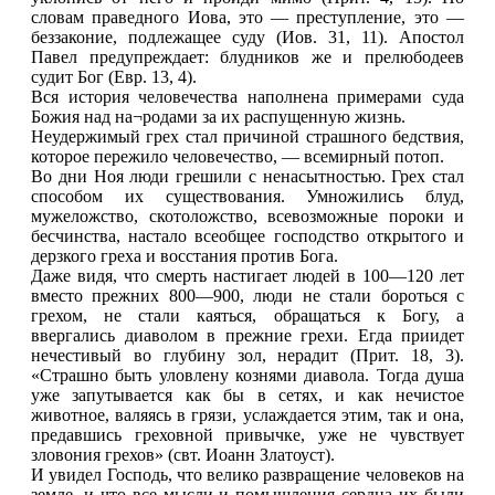
словам праведного Иова, это — преступление, это —
беззаконие, подлежащее суду (Иов. 31, 11). Апостол
Павел предупреждает: блудников же и прелюбодеев
судит Бог (Евр. 13, 4).
Вся история человечества наполнена примерами суда
Божия над на¬родами за их распущенную жизнь.
Неудержимый грех стал причиной страшного бедствия,
которое пережило человечество, — всемирный потоп.
Во дни Ноя люди грешили с ненасытностью. Грех стал
способом их существования. Умножились блуд,
мужеложство, скотоложство, всевозможные пороки и
бесчинства, настало всеобщее господство открытого и
дерзкого греха и восстания против Бога.
Даже видя, что смерть настигает людей в 100—120 лет
вместо прежних 800—900, люди не стали бороться с
грехом, не стали каяться, обращаться к Богу, а
ввергались диаволом в прежние грехи. Егда приидет
нечестивый во глубину зол, нерадит (Прит. 18, 3).
«Страшно быть уловлену кознями диавола. Тогда душа
уже запутывается как бы в сетях, и как нечистое
животное, валяясь в грязи, услаждается этим, так и она,
предавшись греховной привычке, уже не чувствует
зловония грехов» (свт. Иоанн Златоуст).
И увидел Господь, что велико развращение человеков на
земле, и что все мысли и помышления сердца их были