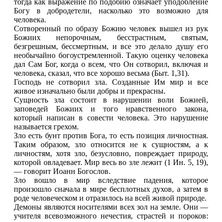
тогда как выражение по подобию означает уподобление
Богу в добродетели, насколько это возможно для
человека.
Сотворенный по образу Божию человек вышел из рук
Божиих непорочным, бесстрастным, святым,
безгрешным, бессмертным, и все это делало душу его
необычайно богоустремленной. Такую оценку человека
дал Сам Бог, когда о всем, что Он сотворил, включая и
человека, сказал, что все хорошо весьма (Быт. 1,31).
Господь не сотворил зла. Созданные Им мир и все
живое изначально были добры и прекрасны.
Сущность зла состоит в нарушении воли Божией,
заповедей Божиих и того нравственного закона,
который написан в совести человека. Это нарушение
называется грехом.
Зло есть бунт против Бога, то есть позиция личностная.
Таким образом, зло относится не к сущностям, а к
личностям, хотя зло, безусловно, повреждает природу,
которой овладевает. Мир весь во зле лежит (1 Ин. 5, 19),
— говорит Иоанн Богослов.
Зло вошло в мир вследствие падения, которое
произошло сначала в мире бесплотных духов, а затем в
роде человеческом и отразилось на всей живой природе.
Демоны являются носителями всех зол на земле. Они —
учителя всевозможного нечестия, страстей и пороков: