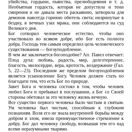
убийства, гордыни, пьянства, прелюбодеяния и т. д.
Необъятная гордость, которая не допустила и тени
смирения и не давала места раскаянию, затворила для
демонов навсегда горнюю обитель света; низринутые в
бездну, в вечных узах мрака, они соблюдаются на суд
Великого дня.
Бог сотворил человеческое естество, чтобы оно
участвовало во всяком добре, ибо Бог есть полнота
добра. Господь тем самым определил цель человеческого
существования — богоуподобление.
В чем же заключается богоподобие? Ап. Павел отвечает:
Плод духа: любовь, радость, мир, долготерпение,
благость, милосердие, вера, кротость, воздержание (Гал.
5, 22—23). Последним же пределом богоуподобления
является усыновление Богу. Человек должен стать по
благодати тем, что есть Бог по природе.
Завет Бога и человека состоял в том, чтобы человек
любил Бога и пребывал в послушании, а Бог со Своей
стороны обетовал за это человеку жизнь вечную.
Все существо первого человека было чистым и святым.
Ум человека был чистым, способным к глубоким
познаниям. Воля его не знала внутренней борьбы между
добром и злом, имела преимущественное стремление к
добру. Бог дал человеку свободу, возвышая тем его над
всеми неразумными тварями.