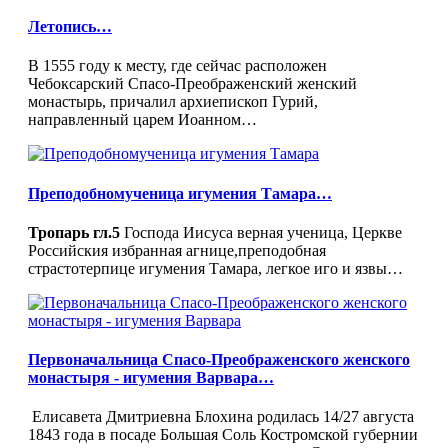
Летопись…
В 1555 году к месту, где сейчас расположен
Чебоксарский Спасо-Преображенский женский
монастырь, причалил архиепископ Гурий,
направленный царем Иоанном…
Преподобномученица игумения Тамара…
Тропарь гл.5
Господа Иисуса верная ученица, Церкве
Российския избранная агнице,преподобная
страстотерпице игумения Тамара, легкое иго и язвы…
Первоначальница Спасо-Преображенского женского
монастыря - игумения Варвара…
Елиcавета Дмитриевна Блохина родилась 14/27 августа
1843 года в посаде Большая Соль Костромской губернии