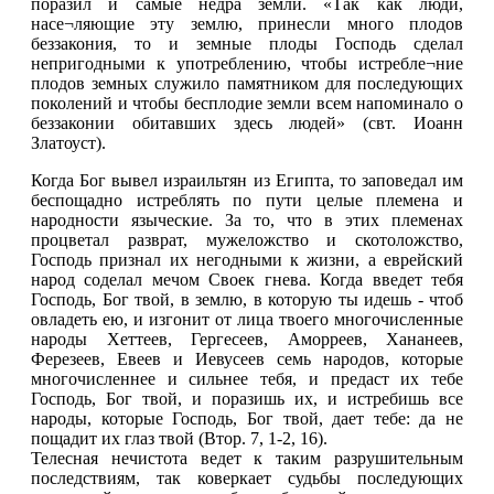
поразил и самые недра земли. «Так как люди,
насе¬ляющие эту землю, принесли много плодов
беззакония, то и земные плоды Господь сделал
непригодными к употреблению, чтобы истребле¬ние
плодов земных служило памятником для последующих
поколений и чтобы бесплодие земли всем напоминало о
беззаконии обитавших здесь людей» (свт. Иоанн
Златоуст).
Когда Бог вывел израильтян из Египта, то заповедал им
беспощадно истреблять по пути целые племена и
народности языческие. За то, что в этих племенах
процветал разврат, мужеложство и скотоложство,
Господь признал их негодными к жизни, а еврейский
народ соделал мечом Своек гнева. Когда введет тебя
Господь, Бог твой, в землю, в которую ты идешь - чтоб
овладеть ею, и изгонит от лица твоего многочисленные
народы Хеттеев, Гергесеев, Аморреев, Хананеев,
Ферезеев, Евеев и Иевусеев семь народов, которые
многочисленнее и сильнее тебя, и предаст их тебе
Господь, Бог твой, и поразишь их, и истребишь все
народы, которые Господь, Бог твой, дает тебе: да не
пощадит их глаз твой (Втор. 7, 1-2, 16).
Телесная нечистота ведет к таким разрушительным
последствиям, так коверкает судьбы последующих