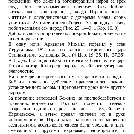
поколений, что даже на богоизбранный народ за грех
блуда Бог «воспламенялся гневом». Так, Библия
рассказывает, как однажды, когда Израиль жил в
Ситтиме и блудодействовал с дочерями Моава, огонь
уничтожил 23 тысячи прелюбодеев. А еще одну тысячу
побил камнями сам народ (Чис. 25, 1—9; 1 Кор. 10, 8).
Добро и святость привлекают покров Божий, а нечестие
несет поражение.
В одну ночь Архангел Михаил поразил у стен
Иерусалима 185 тыс из войск ассирийского царя
Сеннахирима, хуливших Бога (4 Цар. 19, 35. Ис. 37,36).
А Иудею Г осподь избавил от врага за благочестие царя
Езекии. который и среди народа иудейского утверждал
благочестие.
На примере исторического пути еврейского народа в
Библии показано действие нравственного закона,
установленного Богом, и преподается урюк всем другим
народам.
За попрание заповедей Божиих, за прелюбодействои и
идолопоклонничество Господь попустил сначала
разделение единого царства на два — Иудейское и
Израильское, а затем предал жителей их в руки
иноплеменников. Израильское царство было завоевано
ассириянами, десять колен евреев были уведены в плен,
смешались с другими народами, растворились, и