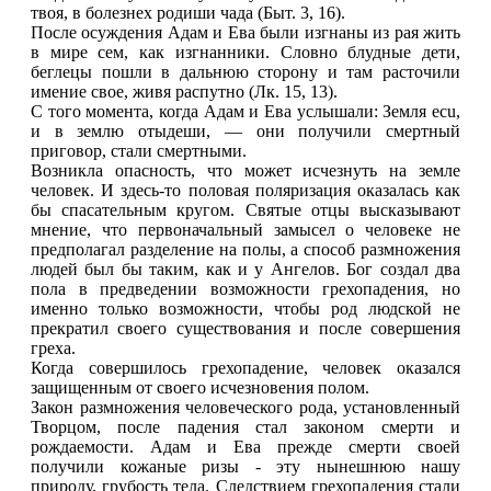
твоя, в болезнех родиши чада (Быт. 3, 16).
После осуждения Адам и Ева были изгнаны из рая жить
в мире сем, как изгнанники. Словно блудные дети,
беглецы пошли в дальнюю сторону и там расточили
имение свое, живя распутно (Лк. 15, 13).
С того момента, когда Адам и Ева услышали: Земля ecu,
и в землю отыдеши, — они получили смертный
приговор, стали смертными.
Возникла опасность, что может исчезнуть на земле
человек. И здесь-то половая поляризация оказалась как
бы спасательным кругом. Святые отцы высказывают
мнение, что первоначальный замысел о человеке не
предполагал разделение на полы, а способ размножения
людей был бы таким, как и у Ангелов. Бог создал два
пола в предведении возможности грехопадения, но
именно только возможности, чтобы род людской не
прекратил своего существования и после совершения
греха.
Когда совершилось грехопадение, человек оказался
защищенным от своего исчезновения полом.
Закон размножения человеческого рода, установленный
Творцом, после падения стал законом смерти и
рождаемости. Адам и Ева прежде смерти своей
получили кожаные ризы - эту нынешнюю нашу
природу, грубость тела. Следствием грехопадения стали