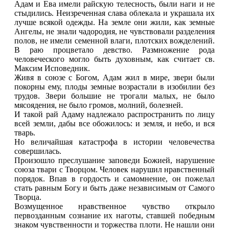
Адам и Ева имели райскую телесность, были наги и не
стыдились. Неизреченная слава облекала и украшала их
лучше всякой одежды. На земле они жили, как земные
Ангелы, не знали чадородия, не чувствовали разделения
полов, не имели семенной влаги, плотских вожделений.
В раю процветало девство. Размножение рода
человеческого могло быть духовным, как считает св.
Максим Исповедник.
Живя в союзе с Богом, Адам жил в мире, звери были
покорны ему, плоды земные возрастали в изобилии без
трудов. Звери большие не трогали малых, не было
мясоядения, не было громов, молний, болезней.
И такой рай Адаму надлежало распространить по лицу
всей земли, дабы все обожилось: и земля, и небо, и вся
тварь.
Но величайшая катастрофа в истории человечества
совершилась.
Произошло преслушание заповеди Божией, нарушение
союза твари с Творцом. Человек нарушил нравственный
порядок. Впав в гордость и самомнение, он пожелал
стать равным Богу и быть даже независимым от Самого
Творца.
Возмущенное нравственное чувство открыло
первозданным сознание их наготы, ставшей победным
знаком чувственности и торжества плоти. Не нашли они