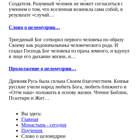
Создателя. Разумный человек не может согласиться с
учением о том, что вселенная возникла сама собой, в
результате «случай…
Слово о целомудрии…
Триединый Бог сотворил первого человека по образу
Своему как родоначальника человеческого рода. И
создал Господь Бог человека из праха земного, и вдунул
в лице его дыхание жизни, и…
Продолжение о целомудрии…
Древняя Русь была сильна Своим благочестием. Князья
русские учили народ любить Бога, любить ближнего и
«Отче наш» положить в основу жизни. Чтение Библии,
Псалтири и Жит…
Вы здесь:
Главная
Монастырь - сегодня
Поучения
Слово о целомудрии