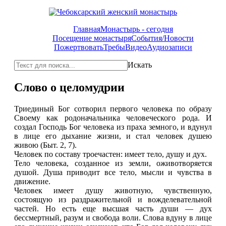
Главная
Монастырь - сегодня
Посещение монастыря
События/Новости
Пожертвовать
Требы
Видео
Аудиозаписи
Искать
Слово о целомудрии
Триединый Бог сотворил первого человека по образу
Своему как родоначальника человеческого рода. И
создал Господь Бог человека из праха земного, и вдунул
в лице его дыхание жизни, и стал человек душею
живою (Быт. 2, 7).
Человек по составу троечастен: имеет тело, душу и дух.
Тело человека, созданное из земли, оживотворяется
душой. Душа приводит все тело, мысли и чувства в
движение.
Человек имеет душу животную, чувственную,
состоящую из раздражительной и вожделевательной
частей. Но есть еще высшая часть души — дух
бессмертный, разум и свобода воли. Слова вдуну в лице