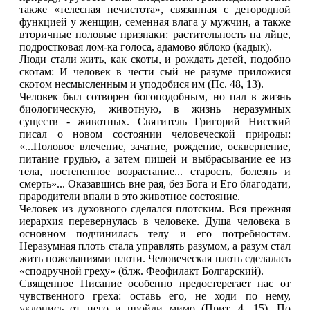
также «телесная нечистота», связанная с детородной
функцией у женщин, семенная влага у мужчин, а также
вторичные половые признаки: растительность на лйце,
подростковая лом-ка голоса, адамово яблоко (кадык).
Люди стали жить, как скоты, и рождать детей, подобно
скотам: И человек в чести сый не разуме приложися
скотом несмысленным и уподобися им (Пс. 48, 13).
Человек был сотворен богоподобным, но пал в жизнь
биологическую, животную, в жизнь неразумных
существ - животных. Святитель Григорий Нисский
писал о новом состоянии человеческой природы:
«...Половое влечение, зачатие, рождение, осквернение,
питание грудью, а затем пищей и выбрасывание ее из
тела, постепенное возрастание... старость, болезнь и
смерть»... Оказавшись вне рая, без Бога и Его благодати,
прародители впали в это животное состояние.
Человек из духовного сделался плотским. Вся прежняя
иерархия перевернулась в человеке. Душа человека в
основном подчинилась телу и его потребностям.
Неразумная плоть стала управлять разумом, а разум стал
жить пожеланиями плоти. Человеческая плоть сделалась
«сподручной греху» (блж. Феофилакт Болгарский).
Священное Писание особенно предостерегает нас от
чувственного греха: оставь его, не ходи по нему,
уклонись от него и пройди мимо (Прит. 4, 15). По