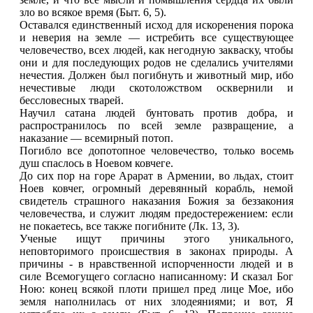
зло во всякое время (Быт. 6, 5).
Оставался единственный исход для искоренения порока
и неверия на земле — истребить все существующее
человечество, всех людей, как негодную закваску, чтобы
они и для последующих родов не сделались учителями
нечестия. Должен был погибнуть и животный мир, ибо
нечестивые люди скотоложством осквернили и
бессловесных тварей.
Научил сатана людей бунтовать против добра, и
распространилось по всей земле развращение, а
наказание — всемирный потоп.
Погибло все допотопное человечество, только восемь
душ спаслось в Ноевом ковчеге.
До сих пор на горе Арарат в Армении, во льдах, стоит
Ноев ковчег, огромный деревянный корабль, немой
свидетель страшного наказания Божия за беззакония
человечества, и служит людям предостережением: если
не покаетесь, все также погибните (Лк. 13, 3).
Ученые ищут причины этого уникального,
неповторимого происшествия в законах природы. А
причины - в нравственной испорченности людей и в
силе Всемогущего согласно написанному: И сказал Бог
Ною: конец всякой плоти пришел пред лице Мое, ибо
земля наполнилась от них злодеяниями; и вот, Я