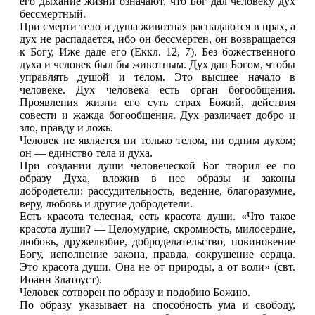
его дыхание жизни означают, что Бог дал человеку дух
бессмертный.
При смерти тело и душа животная распадаются в прах, а
дух не распадается, ибо он бессмертен, он возвращается
к Богу, Иже даде его (Еккл. 12, 7). Без божественного
духа и человек был бы животным. Дух дан Богом, чтобы
управлять душой и телом. Это высшее начало в
человеке. Дух человека есть орган богообщения.
Проявления жизни его суть страх Божий, действия
совести и жажда богообщения. Дух различает добро и
зло, правду и ложь.
Человек не является ни только телом, ни одним духом;
он — единство тела и духа.
При создании души человеческой Бог творил ее по
образу Духа, вложив в нее образы и законы
добродетели: рассудительность, ведение, благоразумие,
веру, любовь и другие добродетели.
Есть красота телесная, есть красота души. «Что такое
красота души? — Целомудрие, скромность, милосердие,
любовь, дружелюбие, доброделательство, повиновение
Богу, исполнение закона, правда, сокрушение сердца.
Это красота души. Она не от природы, а от воли» (свт.
Иоанн Златоуст).
Человек сотворен по образу и подобию Божию.
По образу указывает на способность ума и свободу,