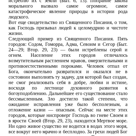
истреблю их с земли (Быт. 6, 13). Попрание закона
морального вызвало самое огромное, самое
катастрофическое явление природы в истории рода
людского.
Вот еще свидетельство из Священного Писания, о том,
как Господь призывал людей к целомудрию и чистоте
жизни.
Следующий пример из Священного Писания. Пять
городов: Содом, Гоморра, Адма, Севоим и Сегор (Быт.
24—29; Втор. 29, 23) — были истреблены серой и
огнем. Население этих городов отличалось
возмутительным растлением нравов, омерзительными и
противоестественными пороками. Человек отпал от
Бога, окончательно развратился и оказался не в
состоянии выполнять ту задачу, для которой был создан,
не смог реализовать себя в добре, любви и истине,
восходя по лестнице духовного развития к
богоуподоблению. Дальнейшее его существование стало
бессмысленным. Зло достигло такой степени, что
ожидание исправления уже было бесполезным, а
отложение казни — опасным. Сейчас на месте этих
городов, которые ниспроверг Господь во гневе Своем и
в ярости Своей (Втор. 29, 23), находится Мертвое море.
Ни одно живое существо не водится в водах этого моря,
все вокруг него мрачно и бесплодно. За грехи людей Бог