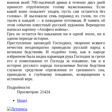
воинов моей 700-тысячной армии в течение двух дней
принесет отрубленную голову мужеложника. Если
какой воин пожалеет злодея, пусть сам останется без
головы». И выложили семь пирамид из голов, по сто
тысяч в каждой — в назидание потомкам. В память об
этом событии известный русский художник Верещагин
написал картину «Апофеоз войны».
Грех не остается без наказания ни в одной эпохе, ни в
одном периоде истории.
Преступление заповедей Господних, творение всякого
нечестия неоднократно приводили русский народ к
великим бедствиям. И подобно тому, как в народе
избранном была видна карающая рука Господня за грехи
его и помилование от Господа за покаяние, так и в
истории русского народа посылаемые Богом бедствия
служили средством отрезвления от греховного сна,
приводили к глубокому покаянию, возвращению к
истинной вере.
Подробности
Просмотров: 21424
Назад