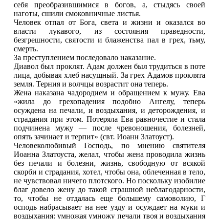
себя преобразившимися в богов, а, стыдясь своей
наготы, сшили смоковничные листья.
Человек отпал от Бога, света и жизни и оказался во
власти лукавого, из состояния праведности,
безгрешности, святости и блаженства пал в грех, тьму,
смерть.
За преступлением последовало наказание.
Диавол был проклят. Адам должен был трудиться в поте
лица, добывая хлеб насущный. За грех Адамов проклята
земля. Терния и волчцы возрастит она теперь.
Жена наказана чадородием и обращением к мужу. Ева
«жила до грехопадения подобно Ангелу, теперь
осуждена на печали, и воздыхания, и деторождения, и
страдания при этом. Потеряла Ева равночестие и стала
подчинена мужу — после чревоношения, болезней,
опять зачинает и терпит» (свт. Иоанн Златоуст).
Человеколюбивый Господь, по мнению святителя
Иоанна Златоуста, желал, чтобы жена проводила жизнь
без печали и болезни, жизнь, свободную от всякой
скорби и страдания, хотел, чтобы она, облеченная в тело,
не чувствовал ничего плотского. Но поскольку изобилие
благ довело жену до такой страшной неблагодарности,
то, чтобы не отдалась еще большему самоволию, Г
осподь набрасывает на нее узду и осуждает на муки и
воздыхания: умножая умножу печали твоя и воздыхания