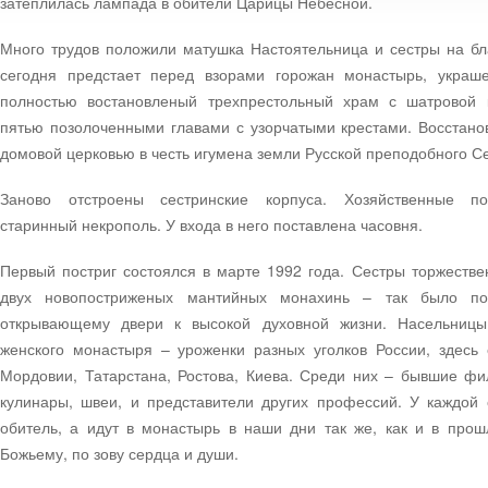
затеплилась лампада в обители Царицы Небесной.
Много трудов положили матушка Настоятельница и сестры на бл
сегодня предстает перед взорами горожан монастырь, украше
полностью востановленый трехпрестольный храм с шатровой к
пятью позолоченными главами с узорчатыми крестами. Восстано
домовой церковью в честь игумена земли Русской преподобного С
Заново отстроены сестринские корпуса. Хозяйственные по
старинный некрополь. У входа в него поставлена часовня.
Первый постриг состоялся в марте 1992 года. Сестры торжеств
двух новопостриженых мантийных монахинь – так было по
открывающему двери к высокой духовной жизни. Насельницы
женского монастыря – уроженки разных уголков России, здесь 
Мордовии, Татарстана, Ростова, Киева. Среди них – бывшие фил
кулинары, швеи, и представители других профессий. У каждой 
обитель, а идут в монастырь в наши дни так же, как и в про
Божьему, по зову сердца и души.