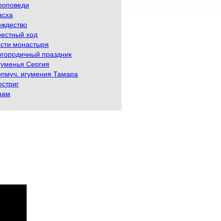
роповеди
асха
ождество
рестный ход
ости монастыря
огородичный праздник
гуменья Сергия
рпмуч. игумения Тамара
остриг
рам