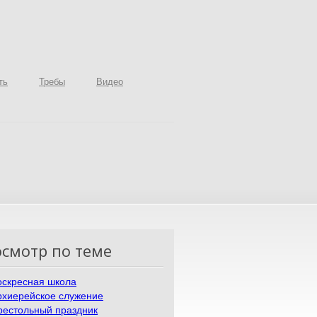
ть
Требы
Видео
смотр по теме
оскресная школа
рхиерейское служение
рестольный праздник