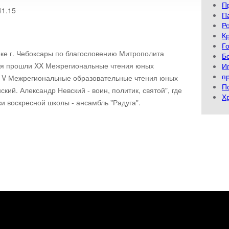
П
П
Р
К
Г
еке г. Чебоксары по благословению Митрополита
Б
тия прошли XX Межрегиональные чтения юных
И
п
 и V Межрегиональные образовательные чтения юных
П
кий. Александр Невский - воин, политик, святой", где
Х
анники воскресной школы - ансамбль "Радуга".