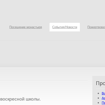
Посещение монастыря
События/Новости
Пожертвова
Про
В
А
воскресной школы.
П