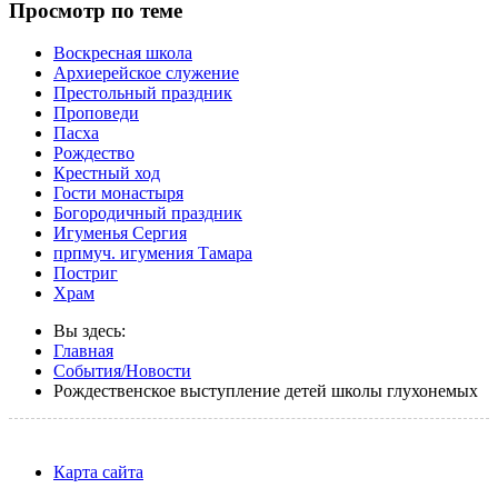
Просмотр по теме
Воскресная школа
Архиерейское служение
Престольный праздник
Проповеди
Пасха
Рождество
Крестный ход
Гости монастыря
Богородичный праздник
Игуменья Сергия
прпмуч. игумения Тамара
Постриг
Храм
Вы здесь:
Главная
События/Новости
Рождественское выступление детей школы глухонемых
Карта сайта